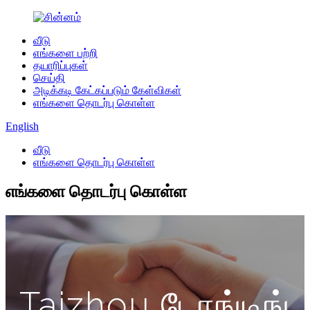
வீடு
எங்களை பற்றி
தயாரிப்புகள்
செய்தி
அடிக்கடி கேட்கப்படும் கேள்விகள்
எங்களை தொடர்பு கொள்ள
English
வீடு
எங்களை தொடர்பு கொள்ள
எங்களை தொடர்பு கொள்ள
Taizhou டோங்டிங்