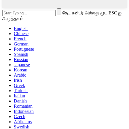
தேட என்டர் அல்லது மூட ESC ஐ
அழுத்தவும்
English
Chinese
French
German
Portuguese
Spanish
Russian
Japanese
Korean
Arabic
Irish
Greek
Turkish
Italian
Danish
Romanian
Indonesian
Czech
Afrikaans
Swedish