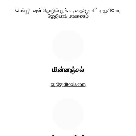
பெங் ஜீ டவுன் தொழில் பூங்கா, தைஜோ சிட்டி லுகியோ,
ஜெஜியாங் மாகாணம்
மின்னஞ்சல்
xu@zjdltools.com