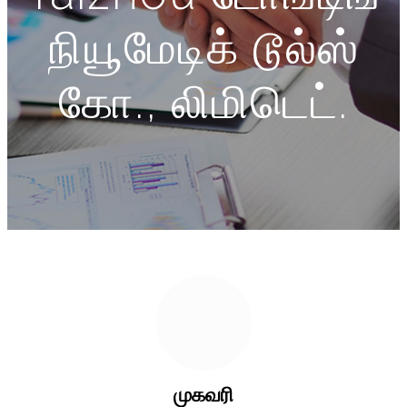
நியூமேடிக் டூல்ஸ்
கோ., லிமிடெட்.
முகவரி