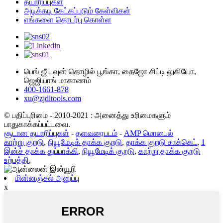
தயாரிப்புகள்
அடிக்கடி கேட்கப்படும் கேள்விகள்
எங்களை தொடர்பு கொள்ள
பெங் ஜீ டவுன் தொழில் பூங்கா, தைஜோ சிட்டி லுகியோ,
ஜெஜியாங் மாகாணம்
400-1661-878
xu@zjdltools.com
© பதிப்புரிமை - 2010-2021 : அனைத்து உரிமைகளும்
பாதுகாக்கப்பட்டவை.
சூடான தயாரிப்புகள்
-
தளவரைபடம்
-
AMP மொபைல்
காற்று குறடு
,
நியூமேடிக் தாக்க குறடு
,
தாக்க குறடு சாக்கெட்
,
1
இன்ச் தாக்க துப்பாக்கி
,
நியூமேடிக் குறடு
,
காற்று தாக்க குறடு
உற்பத்தி
,
மின்னஞ்சல் அனுப்பு
x